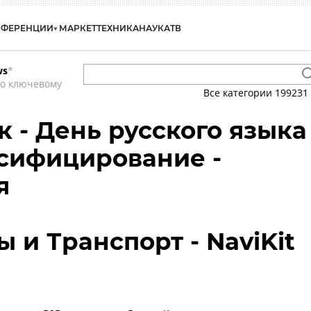
НФЕРЕНЦИИ
МАРКЕТ
ТЕХНИКА
НАУКА
ТВ
ws
*
по ключевому
Все категории
199231
к - День русского языка
русифицирование -
я
 и Транспорт - NaviKit