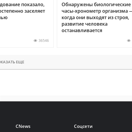
дование показало,
Обнаружены биологические
остепенно заселяет
часы-хронометр организма 
нью
когда они выходят из строя,
развитие человека
останавливается
36546
КАЗАТЬ ЕЩЕ
CNews
Соцсети