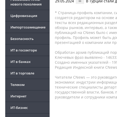
29.05.2024
В Турции стали 
нового поколения
* Страница-профиль компании, сис
Цифровизация
создается редактором на основе
тексты всех редакционных раздел
Импортозамещение
обзоры рынков, интервью, а такж
публикаций на CNews было с име
профиль. Профиль может быть до
Безопасность
презентацией о компании или про
ИТ в госсекторе
Обработан архив публикаций порт
Ключевых фраз выявлено - 146333
ИТ в банках
Создано именных указателей - 19
Редакция Индексной книги CNews
ИТ в торговле
Читатели CNews — это руководит
экономики: индустрии информаци
Телеком
технические специалисты депар
государственной власти, банков,
Интернет
руководители и сотрудники комп
ИТ-бизнес