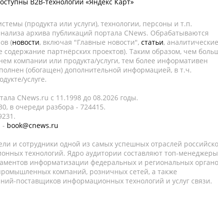
доступны B2B-технологии «Яндекс Карт»
темы (продукта или услуги), технологии, персоны и т.п.
 анализа архива публикаций портала CNews. Обрабатываются
ов (
новости
, включая "Главные новости",
статьи
, аналитически
е содержание партнёрских проектов). Таким образом, чем боль
нем компании или продукта/услуги, тем более информативен
полнен (обогащен) дополнительной информацией, в т.ч.
дукте/услуге.
ала CNews.ru c 11.1998 до 08.2026 годы.
0, в очереди разбора - 724415.
9231.
 -
book@cnews.ru
ели и сотрудники одной из самых успешных отраслей российск
онных технологий. Ядро аудитории составляют топ-менеджеры
таментов информатизации федеральных и региональных орган
 промышленных компаний, розничных сетей, а также
аний-поставщиков информационных технологий и услуг связи.