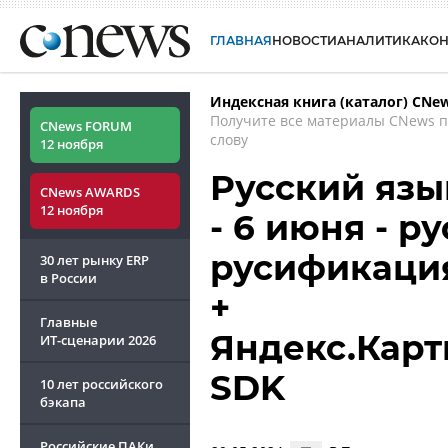
ГЛАВНАЯ
НОВОСТИ
АНАЛИТИКА
КО
Индексная книга (каталог) CNe
Получите все материалы CNews 
CNews FORUM
слову
12 ноября
Русский язы
CNews AWARDS
12 ноября
- 6 июня - 
русификаци
30 лет рынку ERP
в России
+
Главные
Яндекс.Карты
ИТ-сценарии
2026
SDK
10 лет российского
бэкапа
Российские ПАКи