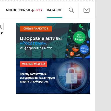
MOEXIT
1802,50
-0,23
КАТАЛОГ
CNEWS ANALYTICS
▼
Цифровые активы
«Росатома».
Инфографика CNews
МНЕНИЕ МЕСЯЦА
Почему соответствие
стандартам не гарантирует
защиту от киберугроз