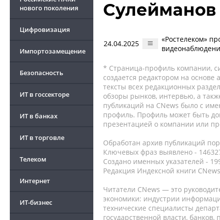
Сулейманов
нового поколения
Цифровизация
«Ростелеком» пр
24.04.2025
видеонаблюдени
Импортозамещение
* Страница-профиль компании, сис
Безопасность
создается редактором на основе
тексты всех редакционных раздел
ИТ в госсекторе
обзоры рынков, интервью, а такж
публикаций на CNews было с име
профиль. Профиль может быть до
ИТ в банках
презентацией о компании или про
ИТ в торговле
Обработан архив публикаций порт
Ключевых фраз выявлено - 146327
Телеком
Создано именных указателей - 19
Редакция Индексной книги CNews
Интернет
Читатели CNews — это руководит
экономики: индустрии информаци
ИТ-бизнес
технические специалисты депар
государственной власти, банков,