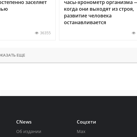
остепенно заселяет
часы-хронометр организма 
нью
когда они выходят из строя,
развитие человека
останавливается
36355
КАЗАТЬ ЕЩЕ
CNews
Соцсети
Об издании
Max