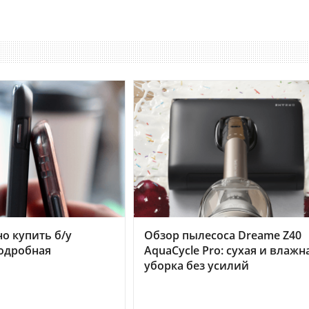
но купить б/у
Обзор пылесоса Dreame Z40
подробная
AquaCycle Pro: сухая и влажн
уборка без усилий