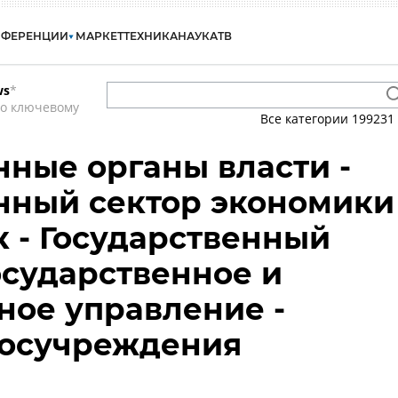
НФЕРЕНЦИИ
МАРКЕТ
ТЕХНИКА
НАУКА
ТВ
ws
*
по ключевому
Все категории
199231
нные органы власти -
нный сектор экономики
к - Государственный
Государственное и
ое управление -
 госучреждения