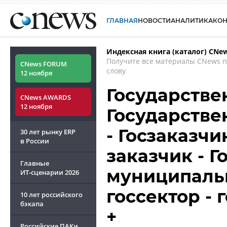
ГЛАВНАЯ
НОВОСТИ
АНАЛИТИКА
КО
Индексная книга (каталог) CNe
Получите все материалы CNews 
CNews FORUM
слову
12 ноября
Государстве
CNews AWARDS
12 ноября
Государстве
- Госзаказчи
30 лет рынку ERP
в России
заказчик - 
Главные
муниципальн
ИТ-сценарии
2026
госсектор -
10 лет российского
бэкапа
+
Российские ПАКи