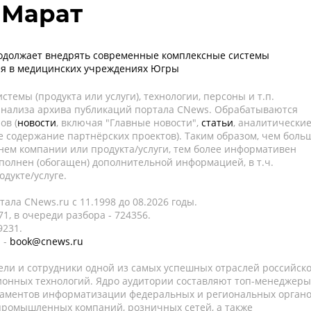
 Марат
одолжает внедрять современные комплексные системы
я в медицинских учреждениях Югры
темы (продукта или услуги), технологии, персоны и т.п.
 анализа архива публикаций портала CNews. Обрабатываются
ов (
новости
, включая "Главные новости",
статьи
, аналитически
е содержание партнёрских проектов). Таким образом, чем боль
нем компании или продукта/услуги, тем более информативен
полнен (обогащен) дополнительной информацией, в т.ч.
дукте/услуге.
ала CNews.ru c 11.1998 до 08.2026 годы.
1, в очереди разбора - 724356.
9231.
 -
book@cnews.ru
ели и сотрудники одной из самых успешных отраслей российск
онных технологий. Ядро аудитории составляют топ-менеджеры
таментов информатизации федеральных и региональных орган
 промышленных компаний, розничных сетей, а также