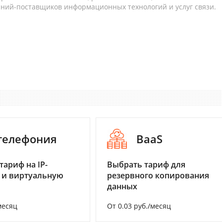
аний-поставщиков информационных технологий и услуг связи.
-телефония
BaaS
тариф на IP-
Выбрать тариф для
 и виртуальную
резервного копирования
данных
месяц
От 0.03 руб./месяц