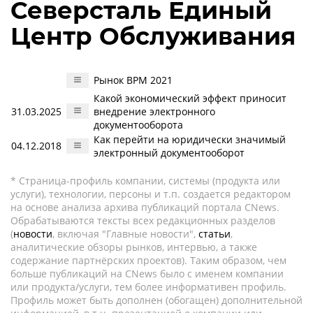
Северсталь Единый
Центр Обслуживания
Рынок BPM 2021
Какой экономический эффект приносит
31.03.2025
внедрение электронного
документооборота
Как перейти на юридически значимый
04.12.2018
электронный документооборот
* Страница-профиль компании, системы (продукта или
услуги), технологии, персоны и т.п. создается редактором
на основе анализа архива публикаций портала CNews.
Обрабатываются тексты всех редакционных разделов
(
новости
, включая "Главные новости",
статьи
,
аналитические обзоры рынков, интервью, а также
содержание партнёрских проектов). Таким образом, чем
больше публикаций на CNews было с именем компании
или продукта/услуги, тем более информативен профиль.
Профиль может быть дополнен (обогащен) дополнительной