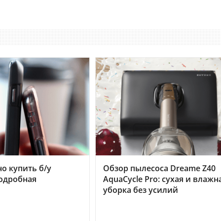
но купить б/у
Обзор пылесоса Dreame Z40
подробная
AquaCycle Pro: сухая и влажн
уборка без усилий