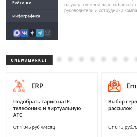
Рейтинги
государственной власти, банков,
руководители и сотрудники комп
Инфографика
CNEWSMARKET
ERP
Em
Подобрать тариф на IP-
Выбор серв
телефонию и виртуальную
рассылок
АТС
От 1 046 руб./месяц
От 0.13 руб./