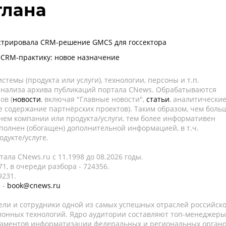
тлана
истрировала CRM-решение GMCS для госсектора
CRM-практику: новое назначение
темы (продукта или услуги), технологии, персоны и т.п.
 анализа архива публикаций портала CNews. Обрабатываются
ов (
новости
, включая "Главные новости",
статьи
, аналитически
е содержание партнёрских проектов). Таким образом, чем боль
нем компании или продукта/услуги, тем более информативен
полнен (обогащен) дополнительной информацией, в т.ч.
дукте/услуге.
ала CNews.ru c 11.1998 до 08.2026 годы.
1, в очереди разбора - 724356.
9231.
 -
book@cnews.ru
ели и сотрудники одной из самых успешных отраслей российск
онных технологий. Ядро аудитории составляют топ-менеджеры
таментов информатизации федеральных и региональных орган