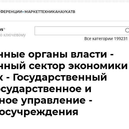
НФЕРЕНЦИИ
МАРКЕТ
ТЕХНИКА
НАУКА
ТВ
ws
*
по ключевому
Все категории
199231
нные органы власти -
нный сектор экономики
к - Государственный
Государственное и
ое управление -
 госучреждения