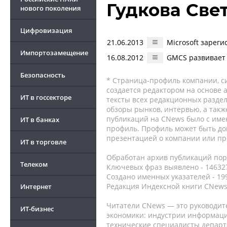
Гудкова Све
нового поколения
Цифровизация
21.06.2013
Microsoft зарег
Импортозамещение
16.08.2012
GMCS развивает 
Безопасность
* Страница-профиль компании, сис
создается редактором на основе
ИТ в госсекторе
тексты всех редакционных раздел
обзоры рынков, интервью, а такж
публикаций на CNews было с име
ИТ в банках
профиль. Профиль может быть до
презентацией о компании или про
ИТ в торговле
Обработан архив публикаций порт
Телеком
Ключевых фраз выявлено - 146327
Создано именных указателей - 19
Редакция Индексной книги CNews
Интернет
Читатели CNews — это руководит
ИТ-бизнес
экономики: индустрии информаци
технические специалисты депар