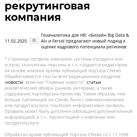
рекрутинговая
компания
Геоаналитика для HR: «Билайн Big Data &
11.02.2025
AI» и Fersol предлагают новый подход к
оценке кадрового потенциала регионов
* Страница-профиль компании, системы (продукта или
услуги), технологии, персоны и т.п. создается редактором
на основе анализа архива публикаций портала CNews.
Обрабатываются тексты всех редакционных разделов
(
новости
, включая "Главные новости",
статьи
,
аналитические обзоры рынков, интервью, а также
содержание партнёрских проектов). Таким образом, чем
больше публикаций на CNews было с именем компании
или продукта/услуги, тем более информативен профиль.
Профиль может быть дополнен (обогащен) дополнительной
информацией, в т.ч. презентацией о компании или
продукте/услуге.
Обработан архив публикаций портала CNews.ru c 11.1998