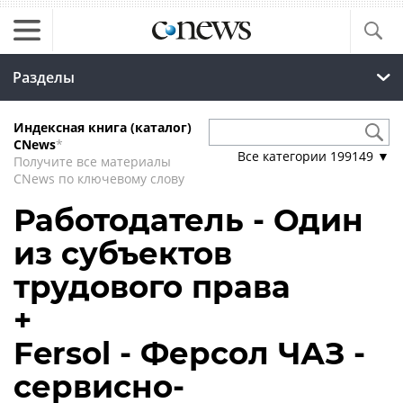
Разделы
Индексная книга (каталог)
CNews
*
Все категории
199149
▼
Получите все материалы
CNews по ключевому слову
Работодатель - Один
из субъектов
трудового права
+
Fersol - Ферсол ЧАЗ -
сервисно-