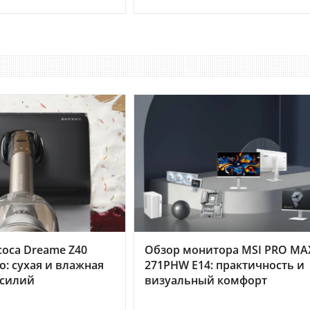
оса Dreame Z40
Обзор монитора MSI PRO MA
o: сухая и влажная
271PHW E14: практичность и
усилий
визуальный комфорт