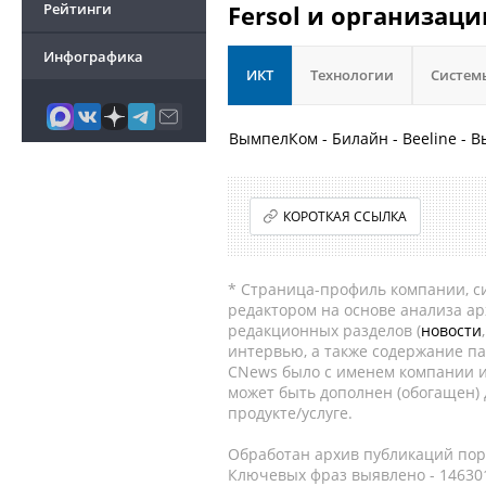
Рейтинги
Fersol и организаци
Инфографика
ИКТ
Технологии
Систем
ВымпелКом - Билайн - Beeline -
КОРОТКАЯ ССЫЛКА
* Страница-профиль компании, сис
редактором на основе анализа а
редакционных разделов (
новости
интервью, а также содержание па
CNews было с именем компании и
может быть дополнен (обогащен)
продукте/услуге.
Обработан архив публикаций порт
Ключевых фраз выявлено - 146301