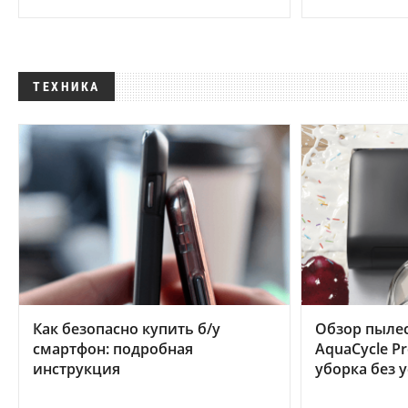
ТЕХНИКА
Как безопасно купить б/у
Обзор пылес
смартфон: подробная
AquaCycle Pr
инструкция
уборка без 