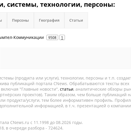
и, системы, технологии, персоны:
ы
Персоны
География
Статьи
 Вымпел-Коммуникации
9508
1
темы (продукта или услуги), технологии, персоны и т.п. создае
рхива публикаций портала CNews. Обрабатываются тексты всех
, включая "Главные новости",
статьи
, аналитические обзоры рын
ртнёрских проектов). Таким образом, чем больше публикаций н
ли продукта/услуги, тем более информативен профиль. Профил
 дополнительной информацией, в т.ч. презентацией о компании
ала CNews.ru c 11.1998 до 08.2026 годы.
8, в очереди разбора - 724624.