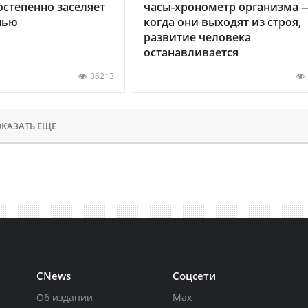
остепенно заселяет
часы-хронометр организма 
нью
когда они выходят из строя,
развитие человека
останавливается
36213
КАЗАТЬ ЕЩЕ
CNews
Соцсети
Об издании
Max