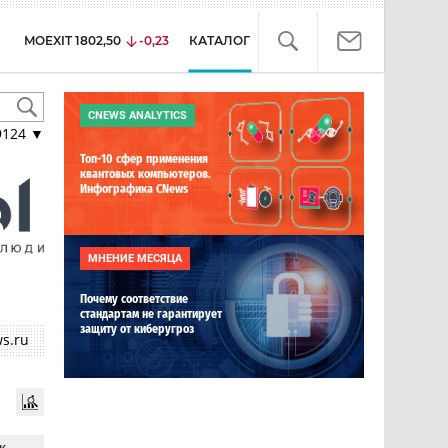
MOEXIT
1802,50
-0,23
КАТАЛОГ
CNEWS ANALYTICS
9124
▼
Топ-10 сфер применения
квантовых компьютеров.
Инфографика CNews
МНЕНИЕ МЕСЯЦА
Почему соответствие
стандартам не гарантирует
защиту от киберугроз
s.ru
к