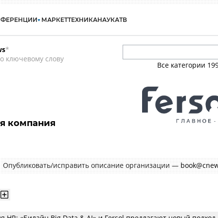
НФЕРЕНЦИИ
МАРКЕТ
ТЕХНИКА
НАУКА
ТВ
ws
*
о ключевому слову
Все категории
19
ая компания
Опубликовать/исправить описание организации —
book@cnew
я HR: «Билайн Big Data & AI» и Fersol предлагают новый подход 