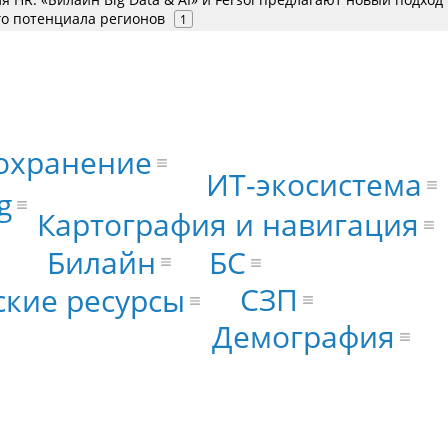
го потенциала регионов
1
охранение
ИТ-экосистема
g
Картография и навигация
Билайн
БС
СЗП
ские ресурсы
Демография