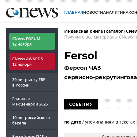
ГЛАВНАЯ
НОВОСТИ
АНАЛИТИКА
КО
Индексная книга (каталог) CNe
Получите все материалы CNews п
CNews FORUM
12 ноября
Fersol
CNews AWARDS
12 ноября
Ферсол ЧАЗ
сервисно-рекрутингов
30 лет рынку ERP
в России
Главные
ИТ-сценарии
2026
СОБЫТИЯ
10 лет российского
по дате
/
упоминаниям в текстах
бэкапа
Российские ПАКи
Геоаналитика дл