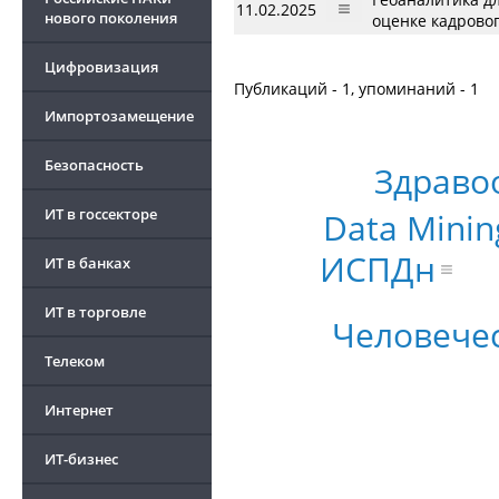
11.02.2025
нового поколения
оценке кадрово
Цифровизация
Публикаций - 1, упоминаний - 1
Импортозамещение
Безопасность
Здраво
ИТ в госсекторе
Data Minin
ИСПДн
ИТ в банках
ИТ в торговле
Человече
Телеком
Интернет
ИТ-бизнес