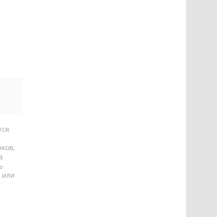
тся
ков,
а
ь
 или