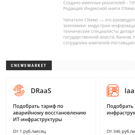
Создано именных указателей - 19
Редакция Индексной книги CNews
Читатели CNews — это руководит
экономики: индустрии информаци
технические специалисты депар
государственной власти, банков,
сотрудники компаний-поставщико
CNEWSMARKET
DRaaS
Iaa
Подобрать тариф по
Подобрать
аварийному восстановлению
инфраструк
ИТ-инфраструктуры
От 1 руб./месяц
От 346 руб./