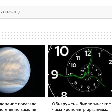
КАЗАТЬ ЕЩЕ
дование показало,
Обнаружены биологические
остепенно заселяет
часы-хронометр организма 