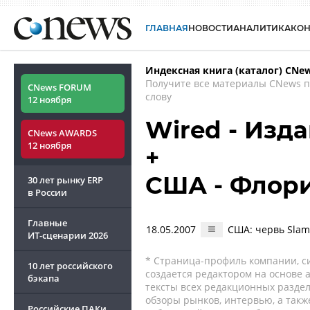
ГЛАВНАЯ
НОВОСТИ
АНАЛИТИКА
КО
Индексная книга (каталог) CNe
Получите все материалы CNews 
CNews FORUM
слову
12 ноября
Wired - Изд
CNews AWARDS
12 ноября
+
США - Флори
30 лет рынку ERP
в России
Главные
18.05.2007
США: червь Slam
ИТ-сценарии
2026
* Страница-профиль компании, сис
10 лет российского
создается редактором на основе
бэкапа
тексты всех редакционных раздел
обзоры рынков, интервью, а такж
Российские ПАКи