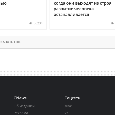
нью
когда они выходят из строя,
развитие человека
останавливается
36234
КАЗАТЬ ЕЩЕ
CNews
Соцсети
Об издании
Max
Реклама
VK