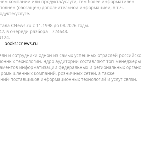
нем компании или продукта/услуги, тем более информативен
полнен (обогащен) дополнительной информацией, в т.ч.
дукте/услуге.
ала CNews.ru c 11.1998 до 08.2026 годы.
2, в очереди разбора - 724648.
9124.
 -
book@cnews.ru
ели и сотрудники одной из самых успешных отраслей российск
онных технологий. Ядро аудитории составляют топ-менеджеры
таментов информатизации федеральных и региональных орган
 промышленных компаний, розничных сетей, а также
аний-поставщиков информационных технологий и услуг связи.