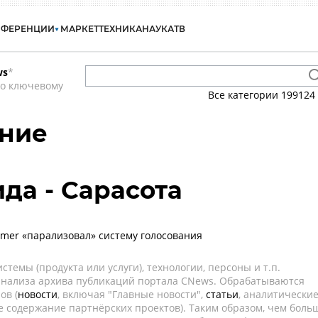
НФЕРЕНЦИИ
МАРКЕТ
ТЕХНИКА
НАУКА
ТВ
ws
*
по ключевому
Все категории
199124
ание
да - Сарасота
mer «парализовал» систему голосования
темы (продукта или услуги), технологии, персоны и т.п.
 анализа архива публикаций портала CNews. Обрабатываются
ов (
новости
, включая "Главные новости",
статьи
, аналитически
е содержание партнёрских проектов). Таким образом, чем боль