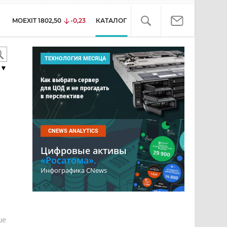
MOEXIT
1802,50
-0,23
КАТАЛОГ
ТЕХНОЛОГИЯ МЕСЯЦА
▼
Как выбрать сервер
для ЦОД и не прогадать
в перспективе
CNEWS ANALYTICS
Цифровые активы
«Росатома».
Инфографика CNews
е
ше