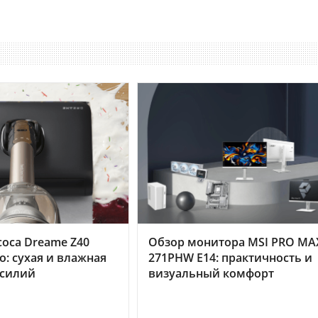
оса Dreame Z40
Обзор монитора MSI PRO MA
o: сухая и влажная
271PHW E14: практичность и
усилий
визуальный комфорт