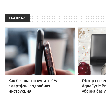
ТЕХНИКА
Как безопасно купить б/у
Обзор пылес
смартфон: подробная
AquaCycle Pr
инструкция
уборка без 