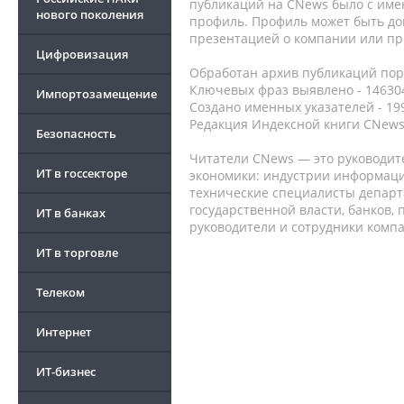
публикаций на CNews было с име
нового поколения
профиль. Профиль может быть до
презентацией о компании или про
Цифровизация
Обработан архив публикаций порт
Ключевых фраз выявлено - 146304
Импортозамещение
Создано именных указателей - 19
Редакция Индексной книги CNews
Безопасность
Читатели CNews — это руководит
ИТ в госсекторе
экономики: индустрии информаци
технические специалисты депар
государственной власти, банков,
ИТ в банках
руководители и сотрудники комп
ИТ в торговле
Телеком
Интернет
ИТ-бизнес