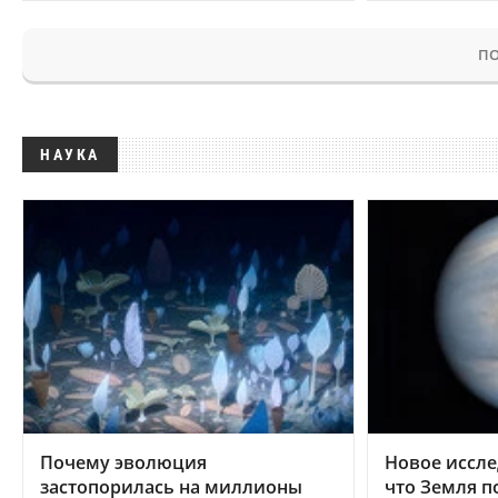
ПО
НАУКА
Почему эволюция
Новое иссле
застопорилась на миллионы
что Земля п