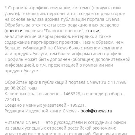
* Страница-профиль компании, системы (продукта или
услуги), технологии, персоны и т.п. создается редактором
на основе анализа архива публикаций портала CNews.
Обрабатываются тексты всех редакционных разделов
(
новости
, включая "Главные новости",
статьи
,
аналитические обзоры рынков, интервью, а также
содержание партнёрских проектов). Таким образом, чем
больше публикаций на CNews было с именем компании
или продукта/услуги, тем более информативен профиль.
Профиль может быть дополнен (обогащен) дополнительной
информацией, в т.ч. презентацией о компании или
продукте/услуге.
Обработан архив публикаций портала CNews.ru c 11.1998
до 08.2026 годы.
Ключевых фраз выявлено - 1463328, в очереди разбора -
724413.
Создано именных указателей - 199231.
Редакция Индексной книги CNews -
book@cnews.ru
Читатели CNews — это руководители и сотрудники одной
из самых успешных отраслей российской экономики:
индустрии информационных технологий. Ядро аудитории