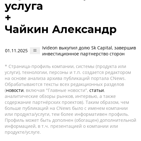
услуга
+
Чайкин Александр
Ivideon выкупил долю Sk Capital, завершив
01.11.2025
инвестиционное партнерство сторон
* Страница-профиль компании, системы (продукта или
услуги), технологии, персоны и т.п. создается редактором
на основе анализа архива публикаций портала CNews.
Обрабатываются тексты всех редакционных разделов
(
новости
, включая "Главные новости",
статьи
,
аналитические обзоры рынков, интервью, а также
содержание партнёрских проектов). Таким образом, чем
больше публикаций на CNews было с именем компании
или продукта/услуги, тем более информативен профиль.
Профиль может быть дополнен (обогащен) дополнительной
информацией, в т.ч. презентацией о компании или
продукте/услуге.