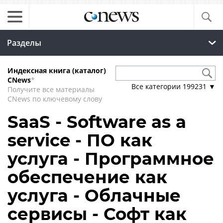
Разделы
Индексная книга (каталог)
CNews
*
Все категории
199231
▼
Получите все материалы
CNews по ключевому слову
SaaS - Software as a
service - ПО как
услуга - Программное
обеспечение как
услуга - Облачные
сервисы - Софт как