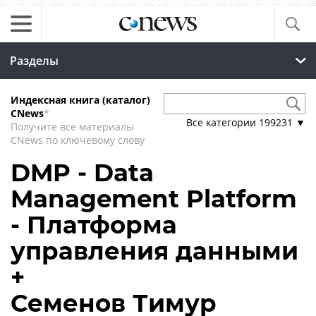
Разделы
Индексная книга (каталог)
CNews
*
Все категории
199231
▼
Получите все материалы
CNews по ключевому слову
DMP - Data
Management Platform
- Платформа
управления данными
+
Семенов Тимур