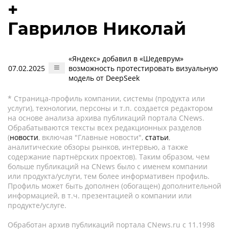
+
Гаврилов Николай
«Яндекс» добавил в «Шедеврум»
07.02.2025
возможность протестировать визуальную
модель от DeepSeek
* Страница-профиль компании, системы (продукта или
услуги), технологии, персоны и т.п. создается редактором
на основе анализа архива публикаций портала CNews.
Обрабатываются тексты всех редакционных разделов
(
новости
, включая "Главные новости",
статьи
,
аналитические обзоры рынков, интервью, а также
содержание партнёрских проектов). Таким образом, чем
больше публикаций на CNews было с именем компании
или продукта/услуги, тем более информативен профиль.
Профиль может быть дополнен (обогащен) дополнительной
информацией, в т.ч. презентацией о компании или
продукте/услуге.
Обработан архив публикаций портала CNews.ru c 11.1998