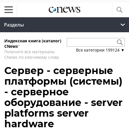
Разделы
Индексная книга (каталог)
CNews
*
Все категории
199124
▼
Получите все материалы
CNews по ключевому слову
Сервер - серверные
платформы (системы)
- серверное
оборудование - server
platforms server
hardware