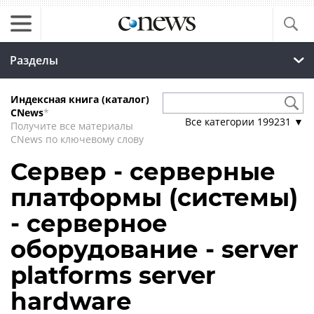
Разделы
Индексная книга (каталог)
CNews
*
Все категории
199231
▼
Получите все материалы
CNews по ключевому слову
Сервер - серверные
платформы (системы)
- серверное
оборудование - server
platforms server
hardware