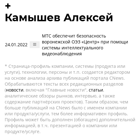
+
Камышев Алексей
МТС обеспечит безопасность
воронежской ОЭЗ «Центр» при помощи
24.01.2022
системы интеллектуального
видеонаблюдения
* Страница-профиль компании, системы (продукта или
услуги), технологии, персоны и т.п. создается редактором
на основе анализа архива публикаций портала CNews.
Обрабатываются тексты всех редакционных разделов
(
новости
, включая "Главные новости",
статьи
,
аналитические обзоры рынков, интервью, а также
содержание партнёрских проектов). Таким образом, чем
больше публикаций на CNews было с именем компании
или продукта/услуги, тем более информативен профиль.
Профиль может быть дополнен (обогащен) дополнительной
информацией, в т.ч. презентацией о компании или
продукте/услуге.