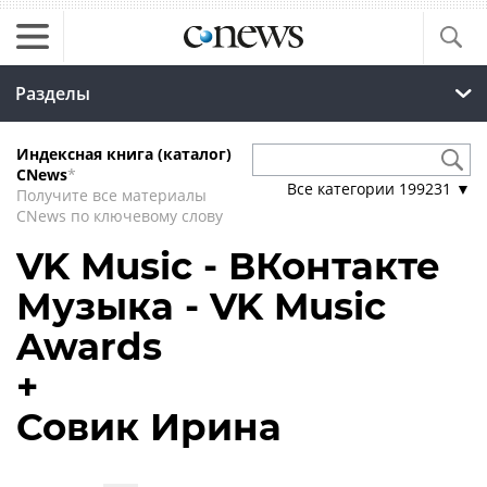
Разделы
Индексная книга (каталог)
CNews
*
Все категории
199231
▼
Получите все материалы
CNews по ключевому слову
VK Music - ВКонтакте
Музыка - VK Music
Awards
+
Совик Ирина