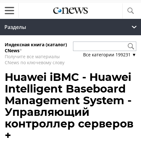
Разделы
Индексная книга (каталог)
CNews
*
Все категории
199231
▼
Получите все материалы
CNews по ключевому слову
Huawei iBMC - Huawei
Intelligent Baseboard
Management System -
Управляющий
контроллер серверов
+