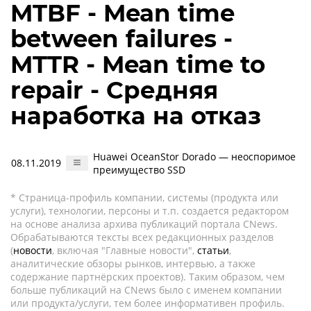
MTBF - Mean time
between failures -
MTTR - Mean time to
repair - Средняя
наработка на отказ
Huawei OceanStor Dorado — неоспоримое
08.11.2019
преимущество SSD
* Страница-профиль компании, системы (продукта или
услуги), технологии, персоны и т.п. создается редактором
на основе анализа архива публикаций портала CNews.
Обрабатываются тексты всех редакционных разделов
(
новости
, включая "Главные новости",
статьи
,
аналитические обзоры рынков, интервью, а также
содержание партнёрских проектов). Таким образом, чем
больше публикаций на CNews было с именем компании
или продукта/услуги, тем более информативен профиль.