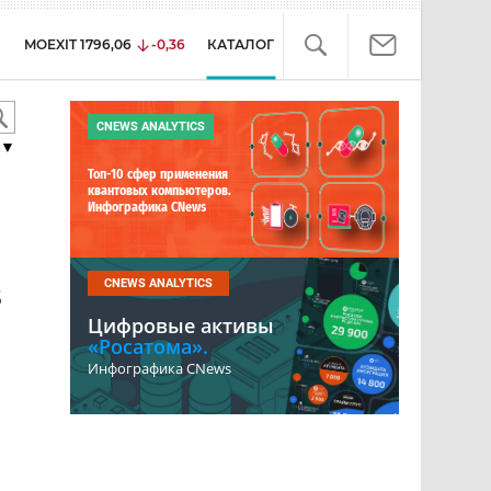
MOEXIT
1796,06
-0,36
КАТАЛОГ
CNEWS ANALYTICS
▼
Топ-10 сфер применения
квантовых компьютеров.
Инфографика CNews
в
CNEWS ANALYTICS
Цифровые активы
«Росатома».
Инфографика CNews