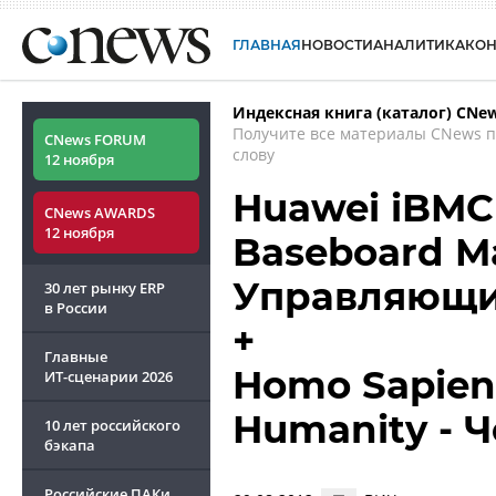
ГЛАВНАЯ
НОВОСТИ
АНАЛИТИКА
КО
Индексная книга (каталог) CNe
Получите все материалы CNews 
CNews FORUM
слову
12 ноября
Huawei iBMC 
CNews AWARDS
12 ноября
Baseboard M
Управляющи
30 лет рынку ERP
в России
+
Главные
Homo Sapien
ИТ-сценарии
2026
Humanity - 
10 лет российского
бэкапа
Российские ПАКи