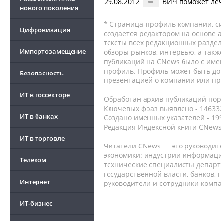
29.08.2012
ВИЧ поможет ле
нового поколения
* Страница-профиль компании, сис
Цифровизация
создается редактором на основе
тексты всех редакционных раздел
Импортозамещение
обзоры рынков, интервью, а такж
публикаций на CNews было с име
профиль. Профиль может быть до
Безопасность
презентацией о компании или про
ИТ в госсекторе
Обработан архив публикаций порт
Ключевых фраз выявлено - 146332
ИТ в банках
Создано именных указателей - 19
Редакция Индексной книги CNews
ИТ в торговле
Читатели CNews — это руководит
экономики: индустрии информаци
Телеком
технические специалисты депар
государственной власти, банков,
Интернет
руководители и сотрудники комп
ИТ-бизнес