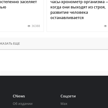
остепенно заселяет
часы-хронометр организма 
нью
когда они выходят из строя,
развитие человека
останавливается
36388
КАЗАТЬ ЕЩЕ
CNews
Соцсети
Об издании
Max