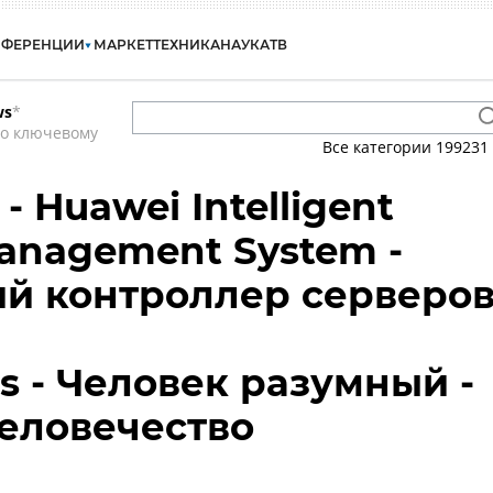
НФЕРЕНЦИИ
МАРКЕТ
ТЕХНИКА
НАУКА
ТВ
ws
*
по ключевому
Все категории
199231
- Huawei Intelligent
anagement System -
й контроллер серверо
s - Человек разумный -
Человечество