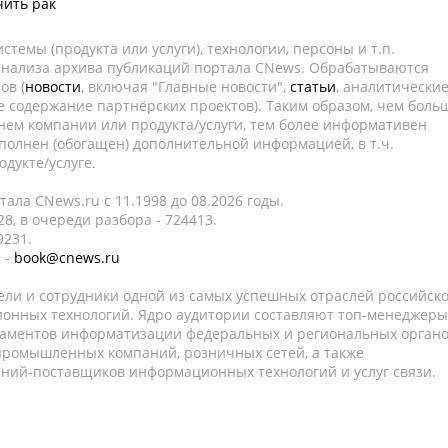
чить рак
темы (продукта или услуги), технологии, персоны и т.п.
 анализа архива публикаций портала CNews. Обрабатываются
ов (
новости
, включая "Главные новости",
статьи
, аналитически
е содержание партнёрских проектов). Таким образом, чем боль
нем компании или продукта/услуги, тем более информативен
полнен (обогащен) дополнительной информацией, в т.ч.
дукте/услуге.
ала CNews.ru c 11.1998 до 08.2026 годы.
8, в очереди разбора - 724413.
9231.
 -
book@cnews.ru
ели и сотрудники одной из самых успешных отраслей российск
онных технологий. Ядро аудитории составляют топ-менеджеры
таментов информатизации федеральных и региональных орган
 промышленных компаний, розничных сетей, а также
аний-поставщиков информационных технологий и услуг связи.