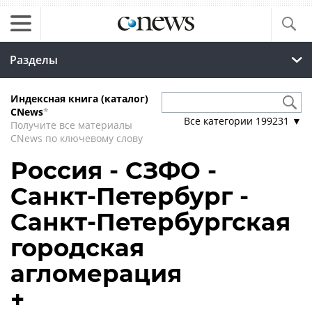
Разделы
Индексная книга (каталог)
CNews
*
Все категории
199231
▼
Получите все материалы
CNews по ключевому слову
Россия - СЗФО -
Санкт-Петербург -
Санкт-Петербургская
городская
агломерация
+