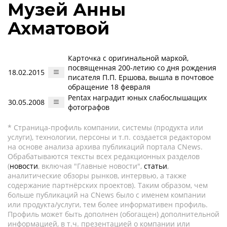
Музей Анны
Ахматовой
Карточка с оригинальной маркой,
посвященная 200-летию со дня рождения
18.02.2015
писателя П.П. Ершова, вышла в почтовое
обращение 18 февраля
Pentax наградит юных слабослышащих
30.05.2008
фотографов
* Страница-профиль компании, системы (продукта или
услуги), технологии, персоны и т.п. создается редактором
на основе анализа архива публикаций портала CNews.
Обрабатываются тексты всех редакционных разделов
(
новости
, включая "Главные новости",
статьи
,
аналитические обзоры рынков, интервью, а также
содержание партнёрских проектов). Таким образом, чем
больше публикаций на CNews было с именем компании
или продукта/услуги, тем более информативен профиль.
Профиль может быть дополнен (обогащен) дополнительной
информацией, в т.ч. презентацией о компании или