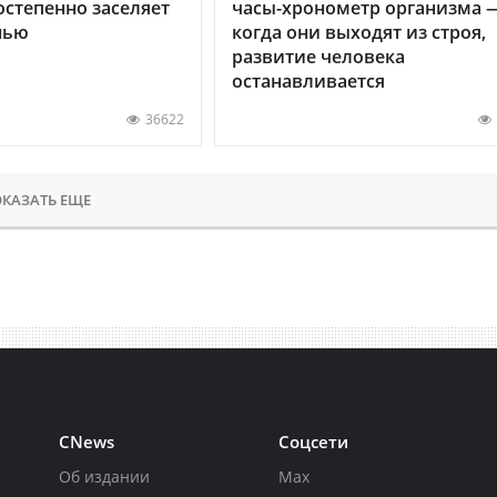
остепенно заселяет
часы-хронометр организма 
нью
когда они выходят из строя,
развитие человека
останавливается
36622
КАЗАТЬ ЕЩЕ
CNews
Соцсети
Об издании
Max