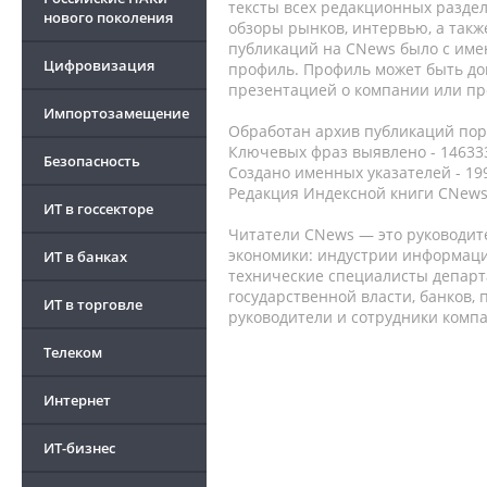
тексты всех редакционных раздел
нового поколения
обзоры рынков, интервью, а такж
публикаций на CNews было с име
Цифровизация
профиль. Профиль может быть до
презентацией о компании или про
Импортозамещение
Обработан архив публикаций порт
Ключевых фраз выявлено - 146333
Безопасность
Создано именных указателей - 19
Редакция Индексной книги CNews
ИТ в госсекторе
Читатели CNews — это руководит
экономики: индустрии информаци
ИТ в банках
технические специалисты депар
государственной власти, банков,
ИТ в торговле
руководители и сотрудники комп
Телеком
Интернет
ИТ-бизнес