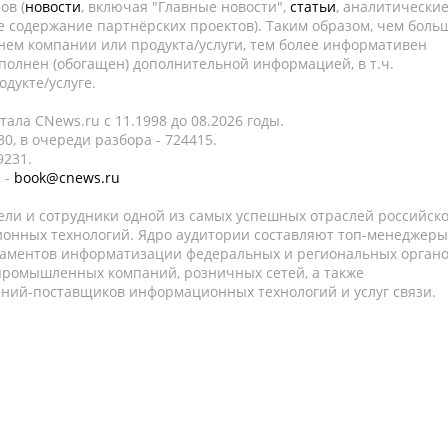
ов (
новости
, включая "Главные новости",
статьи
, аналитически
е содержание партнёрских проектов). Таким образом, чем боль
нем компании или продукта/услуги, тем более информативен
полнен (обогащен) дополнительной информацией, в т.ч.
дукте/услуге.
ала CNews.ru c 11.1998 до 08.2026 годы.
0, в очереди разбора - 724415.
9231.
 -
book@cnews.ru
ели и сотрудники одной из самых успешных отраслей российск
онных технологий. Ядро аудитории составляют топ-менеджеры
таментов информатизации федеральных и региональных орган
 промышленных компаний, розничных сетей, а также
аний-поставщиков информационных технологий и услуг связи.