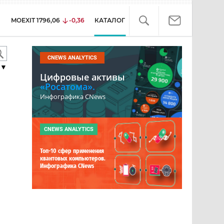
MOEXIT
1796,06
-0,36
КАТАЛОГ
CNEWS ANALYTICS
▼
Цифровые активы
«Росатома».
Инфографика CNews
CNEWS ANALYTICS
Топ-10 сфер применения
квантовых компьютеров.
Инфографика CNews