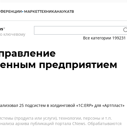
НФЕРЕНЦИИ
МАРКЕТ
ТЕХНИКА
НАУКА
ТВ
ws
*
по ключевому
Все категории
199231
Управление
венным предприятием
ализовал 25 подсистем в холдинговой «1С:ERP» для «Артпласт»
темы (продукта или услуги), технологии, персоны и т.п.
 анализа архива публикаций портала CNews. Обрабатываются