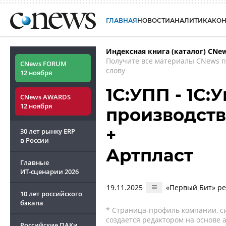
ГЛАВНАЯ
НОВОСТИ
АНАЛИТИКА
КО
Индексная книга (каталог) CNe
Получите все материалы CNews 
CNews FORUM
слову
12 ноября
1С:УПП - 1С:
CNews AWARDS
12 ноября
производст
+
30 лет рынку ERP
в России
Артпласт
Главные
ИТ-сценарии
2026
19.11.2025
«Первый Бит» ре
10 лет российского
бэкапа
* Страница-профиль компании, сис
создается редактором на основе
Российские ПАКи