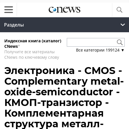
Разделы
Индексная книга (каталог)
CNews
*
Все категории
199124
▼
Получите все материалы
CNews по ключевому слову
Электроника - CMOS -
Complementary metal-
oxide-semiconductor -
КМОП-транзистор -
Комплементарная
структура металл-