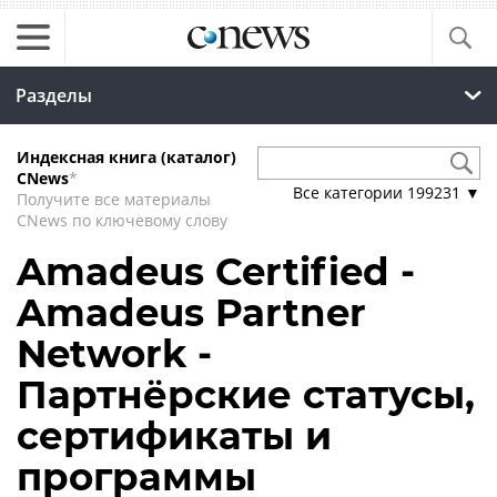
Разделы
Индексная книга (каталог)
CNews
*
Все категории
199231
▼
Получите все материалы
CNews по ключевому слову
Amadeus Certified -
Amadeus Partner
Network -
Партнёрские статусы,
сертификаты и
программы