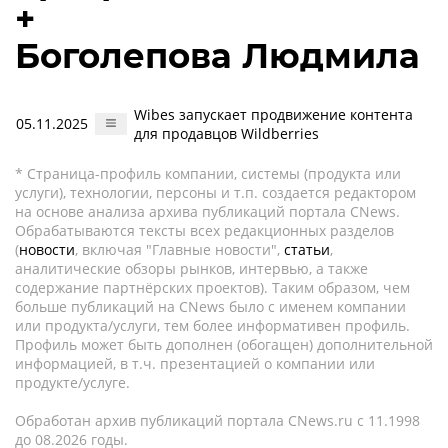
+
Боголепова Людмила
Wibes запускает продвижение контента
05.11.2025
для продавцов Wildberries
* Страница-профиль компании, системы (продукта или
услуги), технологии, персоны и т.п. создается редактором
на основе анализа архива публикаций портала CNews.
Обрабатываются тексты всех редакционных разделов
(
новости
, включая "Главные новости",
статьи
,
аналитические обзоры рынков, интервью, а также
содержание партнёрских проектов). Таким образом, чем
больше публикаций на CNews было с именем компании
или продукта/услуги, тем более информативен профиль.
Профиль может быть дополнен (обогащен) дополнительной
информацией, в т.ч. презентацией о компании или
продукте/услуге.
Обработан архив публикаций портала CNews.ru c 11.1998
до 08.2026 годы.