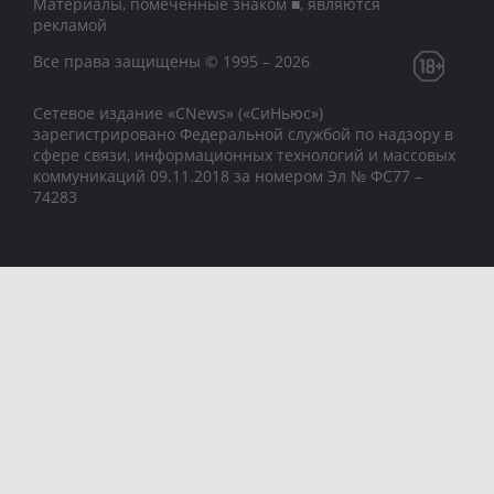
Материалы, помеченные знаком ■, являются
рекламой
Все права защищены © 1995 – 2026
Сетевое издание «CNews» («СиНьюс»)
зарегистрировано Федеральной службой по надзору в
сфере связи, информационных технологий и массовых
коммуникаций 09.11.2018 за номером Эл № ФС77 –
74283