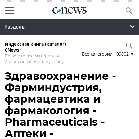
Разделы
Индексная книга (каталог)
CNews
*
Все категории
199002
▼
Получите все материалы
CNews по ключевому слову
Здравоохранение -
Фарминдустрия,
фармацевтика и
фармакология -
Pharmaceuticals -
Аптеки -