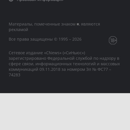
Материалы, помеченные знаком ■, являются
рекламой
Все права защищены © 1995 – 2026
Сетевое издание «CNews» («СиНьюс»)
зарегистрировано Федеральной службой по надзору в
сфере связи, информационных технологий и массовых
коммуникаций 09.11.2018 за номером Эл № ФС77 –
74283