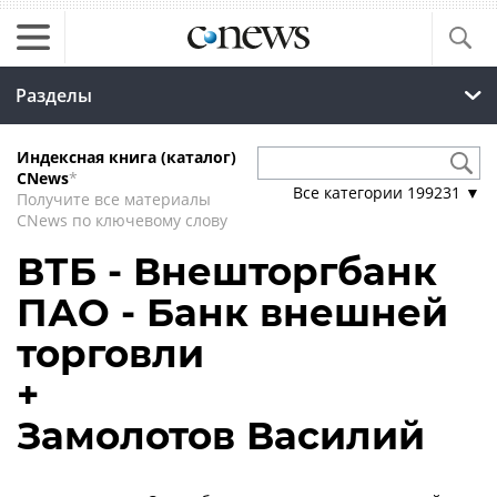
Разделы
Индексная книга (каталог)
CNews
*
Все категории
199231
▼
Получите все материалы
CNews по ключевому слову
ВТБ - Внешторгбанк
ПАО - Банк внешней
торговли
+
Замолотов Василий