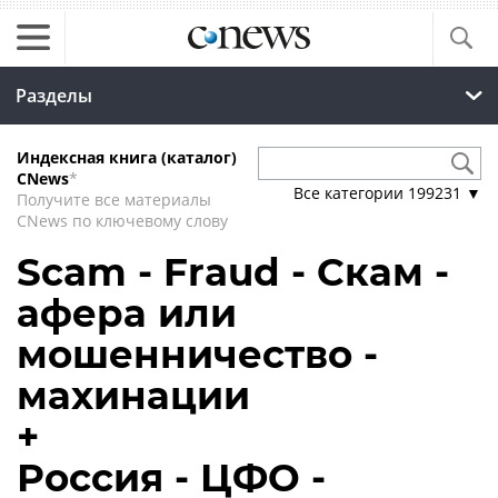
Разделы
Индексная книга (каталог)
CNews
*
Все категории
199231
▼
Получите все материалы
CNews по ключевому слову
Scam - Fraud - Скам -
афера или
мошенничество -
махинации
+
Россия - ЦФО -