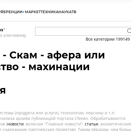
НФЕРЕНЦИИ
МАРКЕТ
ТЕХНИКА
НАУКА
ТВ
ws
*
по ключевому
Все категории
199149
 - Скам - афера или
тво - махинации
я
темы (продукта или услуги), технологии, персоны и т.п.
 анализа архива публикаций портала CNews. Обрабатываются
ов (
новости
, включая "Главные новости",
статьи
, аналитически
е содержание партнёрских проектов). Таким образом, чем боль