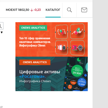
MOEXIT
1802,50
-0,23
КАТАЛОГ
CNEWS ANALYTICS
▼
Топ-10 сфер применения
квантовых компьютеров.
Инфографика CNews
CNEWS ANALYTICS
Цифровые активы
«Росатома».
Инфографика CNews
е
ше