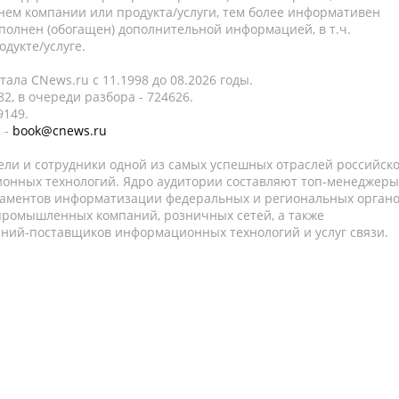
нем компании или продукта/услуги, тем более информативен
полнен (обогащен) дополнительной информацией, в т.ч.
дукте/услуге.
ала CNews.ru c 11.1998 до 08.2026 годы.
2, в очереди разбора - 724626.
9149.
 -
book@cnews.ru
ели и сотрудники одной из самых успешных отраслей российск
онных технологий. Ядро аудитории составляют топ-менеджеры
таментов информатизации федеральных и региональных орган
 промышленных компаний, розничных сетей, а также
аний-поставщиков информационных технологий и услуг связи.