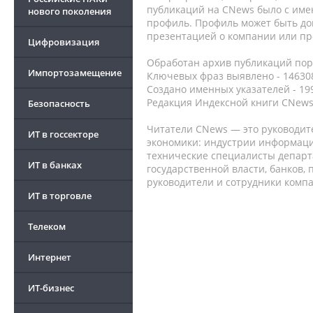
публикаций на CNews было с име
нового поколения
профиль. Профиль может быть до
презентацией о компании или про
Цифровизация
Обработан архив публикаций порт
Импортозамещение
Ключевых фраз выявлено - 146308
Создано именных указателей - 19
Редакция Индексной книги CNews
Безопасность
Читатели CNews — это руководит
ИТ в госсекторе
экономики: индустрии информаци
технические специалисты депар
ИТ в банках
государственной власти, банков,
руководители и сотрудники комп
ИТ в торговле
Телеком
Интернет
ИТ-бизнес