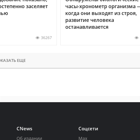
остепенно заселяет
часы-хронометр организма 
нью
когда они выходят из строя,
развитие человека
останавливается
36267
КАЗАТЬ ЕЩЕ
CNews
Соцсети
Об издании
Max