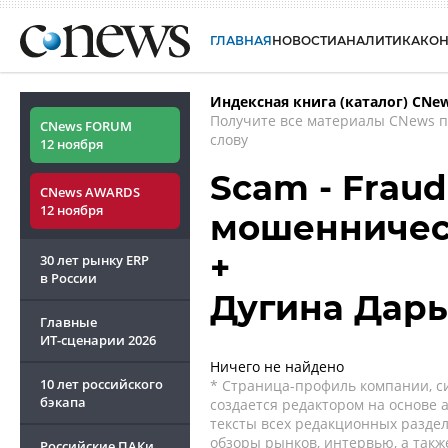
ГЛАВНАЯ
НОВОСТИ
АНАЛИТИКА
КО
Индексная книга (каталог) CNe
Получите все материалы CNews 
CNews FORUM
слову
12 ноября
Scam - Fraud
CNews AWARDS
12 ноября
мошенничес
+
30 лет рынку ERP
в России
Дугина Дарь
Главные
ИТ-сценарии
2026
Ничего не найдено
10 лет российского
* Страница-профиль компании, сис
бэкапа
создается редактором на основе
тексты всех редакционных раздел
обзоры рынков, интервью, а такж
Российские ПАКи