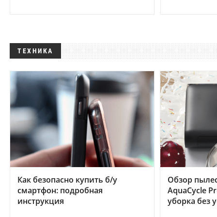
ТЕХНИКА
Как безопасно купить б/у
Обзор пылес
смартфон: подробная
AquaCycle Pr
инструкция
уборка без 