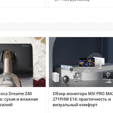
оса Dreame Z40
Обзор монитора MSI PRO MA
o: сухая и влажная
271PHW E14: практичность и
усилий
визуальный комфорт