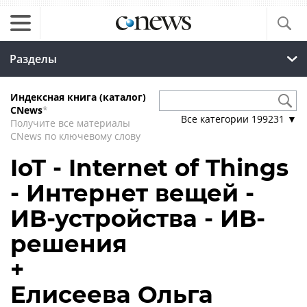
Разделы
Индексная книга (каталог)
CNews
*
Все категории
199231
▼
Получите все материалы
CNews по ключевому слову
IoT - Internet of Things
- Интернет вещей -
ИВ-устройства - ИВ-
решения
+
Елисеева Ольга