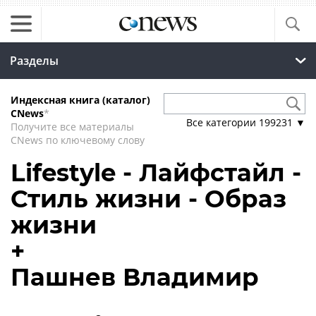
Разделы
Индексная книга (каталог)
CNews
*
Все категории
199231
▼
Получите все материалы
CNews по ключевому слову
Lifestyle - Лайфстайл -
Стиль жизни - Образ
жизни
+
Пашнев Владимир