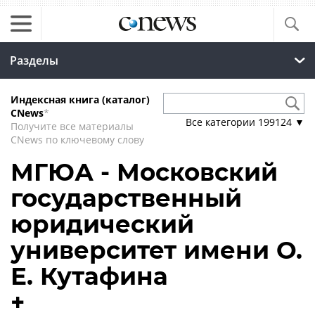
Разделы
Индексная книга (каталог)
CNews
*
Все категории
199124
▼
Получите все материалы
CNews по ключевому слову
МГЮА - Московский
государственный
юридический
университет имени О.
Е. Кутафина
+