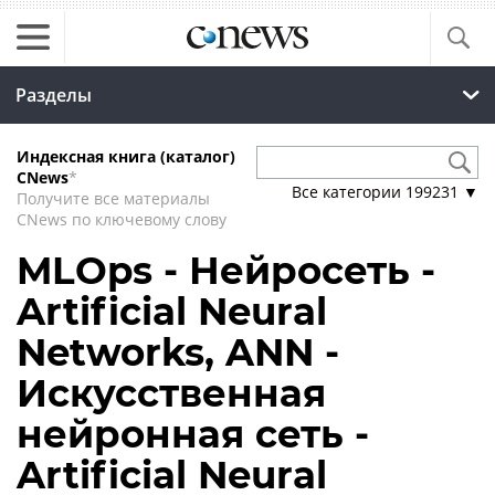
Разделы
Индексная книга (каталог)
CNews
*
Все категории
199231
▼
Получите все материалы
CNews по ключевому слову
MLOps - Нейросеть -
Artificial Neural
Networks, ANN -
Искусственная
нейронная сеть -
Artificial Neural