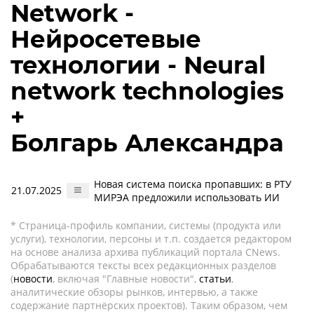
Network -
Нейросетевые
технологии - Neural
network technologies
+
Болгарь Александра
Новая система поиска пропавших: в РТУ
21.07.2025
МИРЭА предложили использовать ИИ
* Страница-профиль компании, системы (продукта или
услуги), технологии, персоны и т.п. создается редактором
на основе анализа архива публикаций портала CNews.
Обрабатываются тексты всех редакционных разделов
(
новости
, включая "Главные новости",
статьи
,
аналитические обзоры рынков, интервью, а также
содержание партнёрских проектов). Таким образом, чем