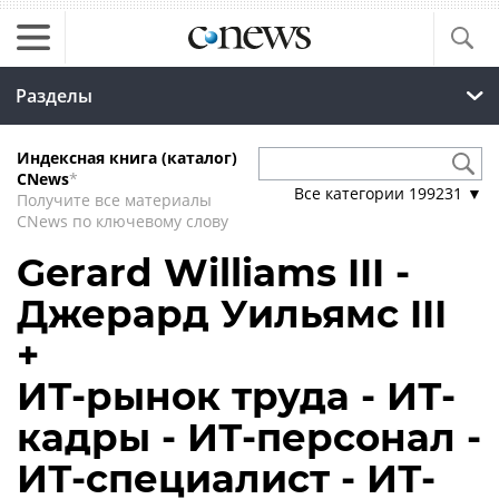
Разделы
Индексная книга (каталог)
CNews
*
Все категории
199231
▼
Получите все материалы
CNews по ключевому слову
Gerard Williams III -
Джерард Уильямс III
+
ИТ-рынок труда - ИТ-
кадры - ИТ-персонал -
ИТ-специалист - ИТ-