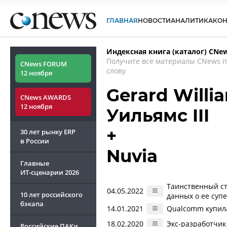
ГЛАВНАЯ
НОВОСТИ
АНАЛИТИКА
КО
Индексная книга (каталог) CNe
Получите все материалы CNews 
CNews FORUM
слову
12 ноября
Gerard Willi
CNews AWARDS
12 ноября
Уильямс III
+
30 лет рынку ERP
в России
Nuvia
Главные
ИТ-сценарии
2026
Таинственный ст
04.05.2022
10 лет российского
данных о ее суп
бэкапа
14.01.2021
Qualcomm купила
18.02.2020
Экс-разработчик
Российские ПАКи