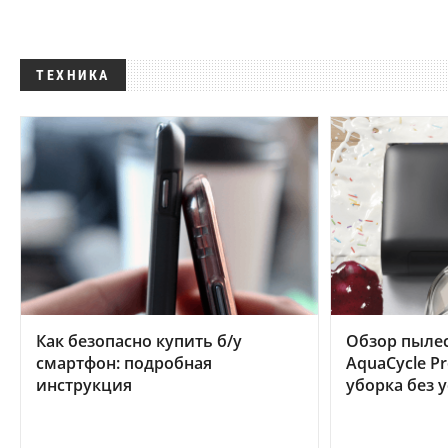
ТЕХНИКА
Как безопасно купить б/у
Обзор пылес
смартфон: подробная
AquaCycle Pr
инструкция
уборка без 