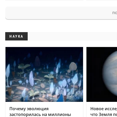
ПО
НАУКА
Почему эволюция
Новое иссле
застопорилась на миллионы
что Земля п