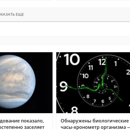
КАЗАТЬ ЕЩЕ
дование показало,
Обнаружены биологические
остепенно заселяет
часы-хронометр организма 