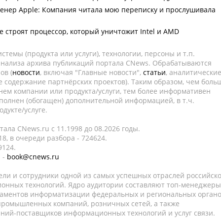
енер Apple: Компания читала мою переписку и прослушивала
e строят процессор, который уничтожит Intel и AMD
темы (продукта или услуги), технологии, персоны и т.п.
 анализа архива публикаций портала CNews. Обрабатываются
ов (
новости
, включая "Главные новости",
статьи
, аналитически
е содержание партнёрских проектов). Таким образом, чем боль
нем компании или продукта/услуги, тем более информативен
полнен (обогащен) дополнительной информацией, в т.ч.
дукте/услуге.
ала CNews.ru c 11.1998 до 08.2026 годы.
8, в очереди разбора - 724624.
9124.
 -
book@cnews.ru
ели и сотрудники одной из самых успешных отраслей российск
онных технологий. Ядро аудитории составляют топ-менеджеры
таментов информатизации федеральных и региональных орган
 промышленных компаний, розничных сетей, а также
аний-поставщиков информационных технологий и услуг связи.