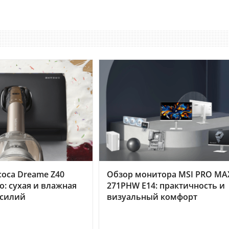
оса Dreame Z40
Обзор монитора MSI PRO MA
o: сухая и влажная
271PHW E14: практичность и
усилий
визуальный комфорт