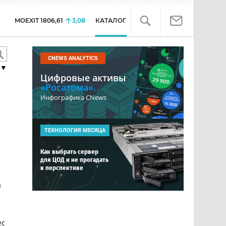
MOEXIT
1806,61
3,08
КАТАЛОГ
CNEWS ANALYTICS
▼
Цифровые активы
«Росатома».
Инфографика CNews
ТЕХНОЛОГИЯ МЕСЯЦА
Как выбрать сервер
для ЦОД и не прогадать
в перспективе
ы
ес