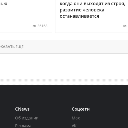
нью
когда они выходят из строя,
развитие человека
останавливается
36168
КАЗАТЬ ЕЩЕ
CNews
Соцсети
Об издании
Max
Реклама
VK