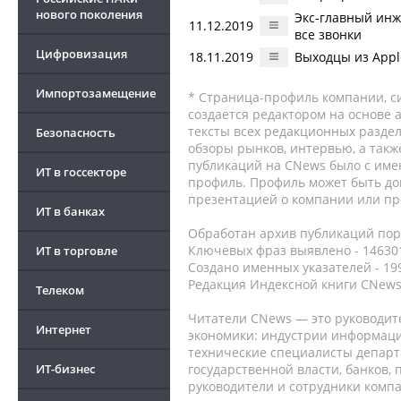
нового поколения
Экс-главный инж
11.12.2019
все звонки
Цифровизация
18.11.2019
Выходцы из Appl
Импортозамещение
* Страница-профиль компании, сис
создается редактором на основе
тексты всех редакционных раздел
Безопасность
обзоры рынков, интервью, а такж
публикаций на CNews было с име
ИТ в госсекторе
профиль. Профиль может быть до
презентацией о компании или про
ИТ в банках
Обработан архив публикаций порт
Ключевых фраз выявлено - 146301
ИТ в торговле
Создано именных указателей - 19
Редакция Индексной книги CNews
Телеком
Читатели CNews — это руководит
Интернет
экономики: индустрии информаци
технические специалисты депар
ИТ-бизнес
государственной власти, банков,
руководители и сотрудники комп