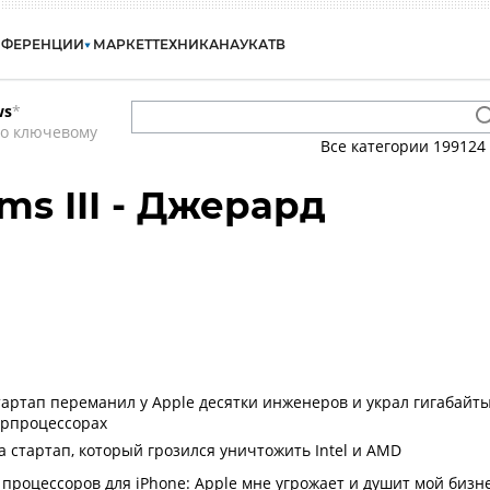
НФЕРЕНЦИИ
МАРКЕТ
ТЕХНИКА
НАУКА
ТВ
ws
*
по ключевому
Все категории
199124
ams III - Джерард
артап переманил у Apple десятки инженеров и украл гигабайт
ерпроцессорах
 стартап, который грозился уничтожить Intel и AMD
 процессоров для iPhone: Apple мне угрожает и душит мой бизн