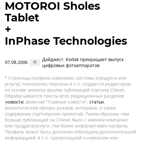
MOTOROI Sholes
Tablet
+
InPhase Technologies
Дайджест. Kodak прекращает выпуск
07.08.2006
цифровых фотоаппаратов
* Страница-профиль компании, системы (продукта или
услуги), технологии, персоны и т.п. создается редактором
на основе анализа архива публикаций портала CNews.
Обрабатываются тексты всех редакционных разделов
(
новости
, включая "Главные новости",
статьи
,
аналитические обзоры рынков, интервью, а также
содержание партнёрских проектов). Таким образом, чем
больше публикаций на CNews было с именем компании
или продукта/услуги, тем более информативен профиль.
Профиль может быть дополнен (обогащен) дополнительной
информацией, в т.ч. презентацией о компании или