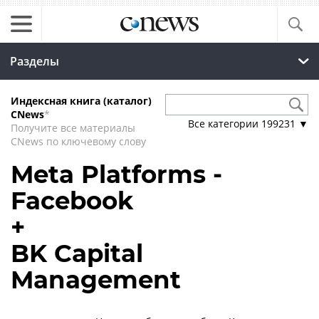
Разделы
Индексная книга (каталог)
CNews
*
Все категории
199231
▼
Получите все материалы
CNews по ключевому слову
Meta Platforms -
Facebook
+
BK Capital
Management