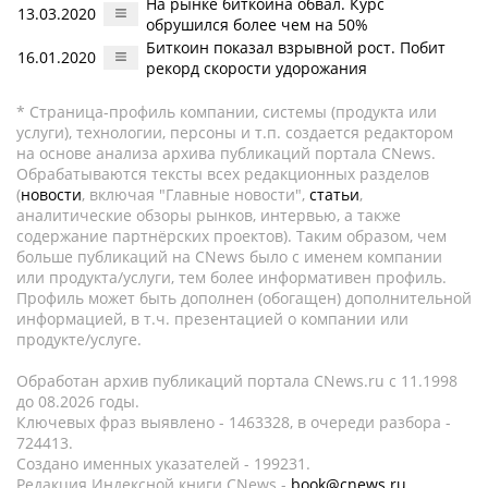
На рынке биткоина обвал. Курс
13.03.2020
обрушился более чем на 50%
Биткоин показал взрывной рост. Побит
16.01.2020
рекорд скорости удорожания
* Страница-профиль компании, системы (продукта или
услуги), технологии, персоны и т.п. создается редактором
на основе анализа архива публикаций портала CNews.
Обрабатываются тексты всех редакционных разделов
(
новости
, включая "Главные новости",
статьи
,
аналитические обзоры рынков, интервью, а также
содержание партнёрских проектов). Таким образом, чем
больше публикаций на CNews было с именем компании
или продукта/услуги, тем более информативен профиль.
Профиль может быть дополнен (обогащен) дополнительной
информацией, в т.ч. презентацией о компании или
продукте/услуге.
Обработан архив публикаций портала CNews.ru c 11.1998
до 08.2026 годы.
Ключевых фраз выявлено - 1463328, в очереди разбора -
724413.
Создано именных указателей - 199231.
Редакция Индексной книги CNews -
book@cnews.ru