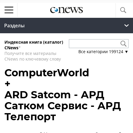
Разделы
Индексная книга (каталог)
CNews
*
Все категории
199124
▼
Получите все материалы
CNews по ключевому слову
ComputerWorld
+
ARD Satcom - АРД
Сатком Сервис - АРД
Телепорт