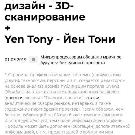
дизайн - 3D-
сканирование
+
Yen Tony - Йен Тони
Микропроцессорам обещано мрачное
01.03.2019
будущее без единого просвета
* Страница-профиль компании, системы (продукта или
услуги), технологии, персоны и т.п. создается редактором
на основе анализа архива публикаций портала CNews.
Обрабатываются тексты всех редакционных разделов
(
новости
, включая "Главные новости",
статьи
,
аналитические обзоры рынков, интервью, а также
содержание партнёрских проектов). Таким образом, чем
больше публикаций на CNews было с именем компании
или продукта/услуги, тем более информативен профиль.
Профиль может быть дополнен (обогащен) дополнительной
информацией, в т.ч. презентацией о компании или