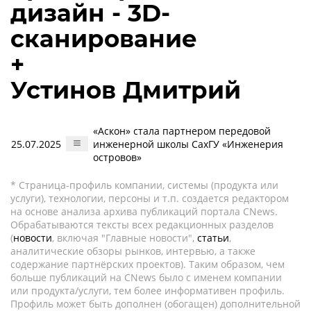
дизайн - 3D-
сканирование
+
Устинов Дмитрий
«Аскон» стала партнером передовой
25.07.2025
инженерной школы СахГУ «Инженерия
островов»
* Страница-профиль компании, системы (продукта или
услуги), технологии, персоны и т.п. создается редактором
на основе анализа архива публикаций портала CNews.
Обрабатываются тексты всех редакционных разделов
(
новости
, включая "Главные новости",
статьи
,
аналитические обзоры рынков, интервью, а также
содержание партнёрских проектов). Таким образом, чем
больше публикаций на CNews было с именем компании
или продукта/услуги, тем более информативен профиль.
Профиль может быть дополнен (обогащен) дополнительной