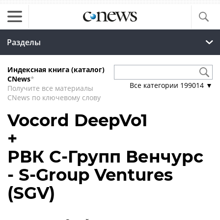
Разделы
Индексная книга (каталог)
CNews
*
Все категории
199014
▼
Получите все материалы
CNews по ключевому слову
Vocord DeepVo1
+
РВК С-Групп Венчурс
- S-Group Ventures
(SGV)