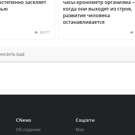
остепенно заселяет
часы-хронометр организма 
нью
когда они выходят из строя,
развитие человека
останавливается
36377
КАЗАТЬ ЕЩЕ
CNews
Соцсети
Об издании
Max