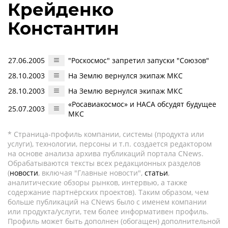
Крейденко
Константин
27.06.2005
"Роскосмос" запретил запуски "Союзов"
28.10.2003
На Землю вернулся экипаж МКС
28.10.2003
На Землю вернулся экипаж МКС
«Росавиакосмос» и НАСА обсудят будущее
25.07.2003
МКС
* Страница-профиль компании, системы (продукта или
услуги), технологии, персоны и т.п. создается редактором
на основе анализа архива публикаций портала CNews.
Обрабатываются тексты всех редакционных разделов
(
новости
, включая "Главные новости",
статьи
,
аналитические обзоры рынков, интервью, а также
содержание партнёрских проектов). Таким образом, чем
больше публикаций на CNews было с именем компании
или продукта/услуги, тем более информативен профиль.
Профиль может быть дополнен (обогащен) дополнительной