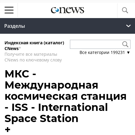
Разделы
Индексная книга (каталог)
CNews
*
Все категории
199231
▼
Получите все материалы
CNews по ключевому слову
МКС -
Международная
космическая станция
- ISS - International
Space Station
+