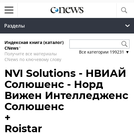
Разделы
Индексная книга (каталог)
CNews
*
Все категории
199231
▼
Получите все материалы
CNews по ключевому слову
NVI Solutions - НВИАЙ
Солюшенс - Норд
Вижен Интелледженс
Солюшенс
+
Roistar