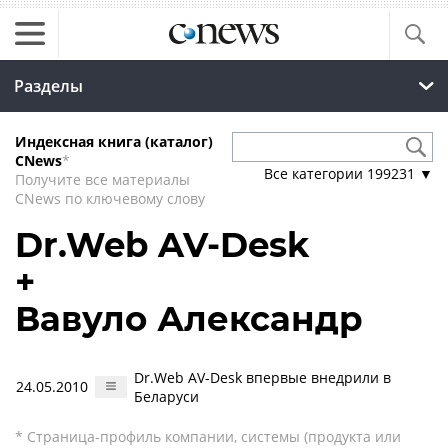
Разделы
Индексная книга (каталог)
CNews
*
Все категории
199231
▼
Получите все материалы
CNews по ключевому слову
Dr.Web AV-Desk
+
Вавуло Александр
Dr.Web AV-Desk впервые внедрили в
24.05.2010
Беларуси
* Страница-профиль компании, системы (продукта или