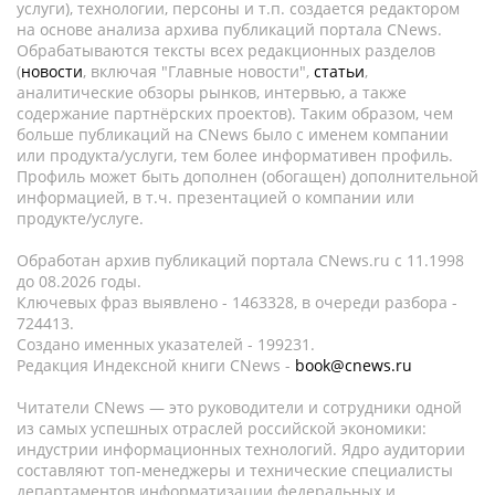
услуги), технологии, персоны и т.п. создается редактором
на основе анализа архива публикаций портала CNews.
Обрабатываются тексты всех редакционных разделов
(
новости
, включая "Главные новости",
статьи
,
аналитические обзоры рынков, интервью, а также
содержание партнёрских проектов). Таким образом, чем
больше публикаций на CNews было с именем компании
или продукта/услуги, тем более информативен профиль.
Профиль может быть дополнен (обогащен) дополнительной
информацией, в т.ч. презентацией о компании или
продукте/услуге.
Обработан архив публикаций портала CNews.ru c 11.1998
до 08.2026 годы.
Ключевых фраз выявлено - 1463328, в очереди разбора -
724413.
Создано именных указателей - 199231.
Редакция Индексной книги CNews -
book@cnews.ru
Читатели CNews — это руководители и сотрудники одной
из самых успешных отраслей российской экономики:
индустрии информационных технологий. Ядро аудитории
составляют топ-менеджеры и технические специалисты
департаментов информатизации федеральных и