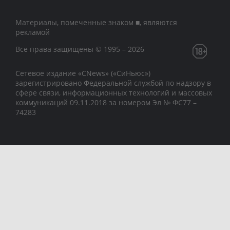
Материалы, помеченные знаком ■, являются
рекламой
Все права защищены © 1995 – 2026
Сетевое издание «CNews» («СиНьюс»)
зарегистрировано Федеральной службой по надзору в
сфере связи, информационных технологий и массовых
коммуникаций 09.11.2018 за номером Эл № ФС77 –
74283