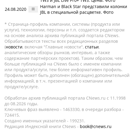
TWS и JBL Live Pro+ TWS. Цены. Фото
Harman и Black Star представили колонки
24.08.2020
JBL в специальной расцветке. Фото
* Страница-профиль компании, системы (продукта или
услуги), технологии, персоны и т.п. создается редактором
на основе анализа архива публикаций портала CNews.
Обрабатываются тексты всех редакционных разделов
(
новости
, включая "Главные новости",
статьи
,
аналитические обзоры рынков, интервью, а также
содержание партнёрских проектов). Таким образом, чем
больше публикаций на CNews было с именем компании
или продукта/услуги, тем более информативен профиль.
Профиль может быть дополнен (обогащен) дополнительной
информацией, в т.ч. презентацией о компании или
продукте/услуге.
Обработан архив публикаций портала CNews.ru c 11.1998
до 08.2026 годы.
Ключевых фраз выявлено - 1463330, в очереди разбора -
724415.
Создано именных указателей - 199231.
Редакция Индексной книги CNews -
book@cnews.ru