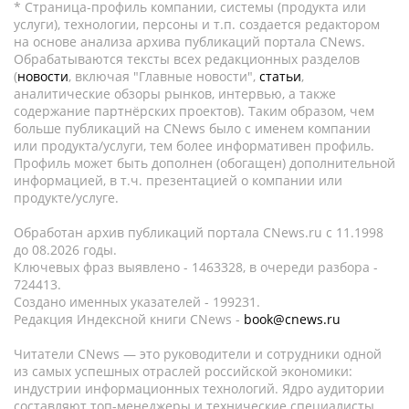
* Страница-профиль компании, системы (продукта или
услуги), технологии, персоны и т.п. создается редактором
на основе анализа архива публикаций портала CNews.
Обрабатываются тексты всех редакционных разделов
(
новости
, включая "Главные новости",
статьи
,
аналитические обзоры рынков, интервью, а также
содержание партнёрских проектов). Таким образом, чем
больше публикаций на CNews было с именем компании
или продукта/услуги, тем более информативен профиль.
Профиль может быть дополнен (обогащен) дополнительной
информацией, в т.ч. презентацией о компании или
продукте/услуге.
Обработан архив публикаций портала CNews.ru c 11.1998
до 08.2026 годы.
Ключевых фраз выявлено - 1463328, в очереди разбора -
724413.
Создано именных указателей - 199231.
Редакция Индексной книги CNews -
book@cnews.ru
Читатели CNews — это руководители и сотрудники одной
из самых успешных отраслей российской экономики:
индустрии информационных технологий. Ядро аудитории
составляют топ-менеджеры и технические специалисты