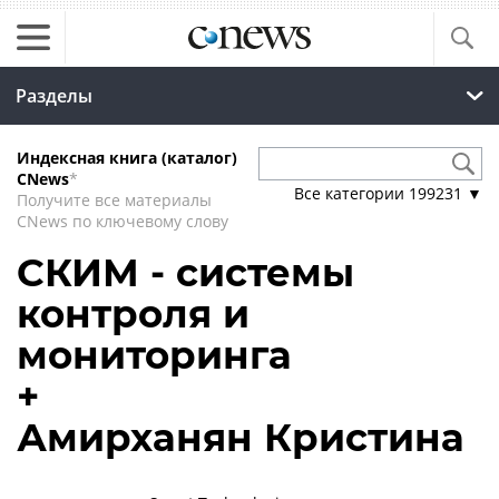
Разделы
Индексная книга (каталог)
CNews
*
Все категории
199231
▼
Получите все материалы
CNews по ключевому слову
СКИМ - системы
контроля и
мониторинга
+
Амирханян Кристина