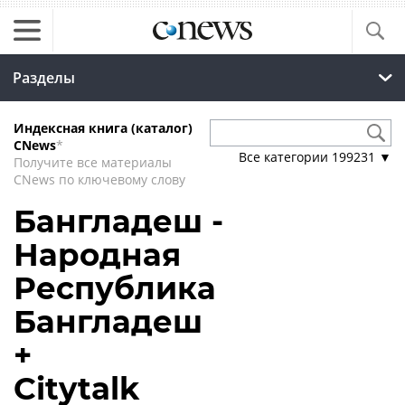
Разделы
Индексная книга (каталог)
CNews
*
Все категории
199231
▼
Получите все материалы
CNews по ключевому слову
Бангладеш -
Народная
Республика
Бангладеш
+
Citytalk