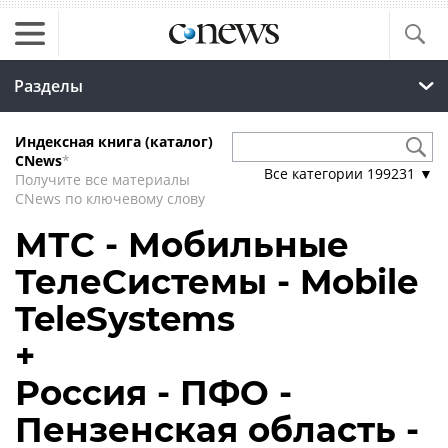
Разделы
Индексная книга (каталог)
CNews
*
Все категории
199231
▼
Получите все материалы
CNews по ключевому слову
МТС - Мобильные
ТелеСистемы - Mobile
TeleSystems
+
Россия - ПФО -
Пензенская область -