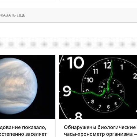
КАЗАТЬ ЕЩЕ
дование показало,
Обнаружены биологические
остепенно заселяет
часы-хронометр организма 