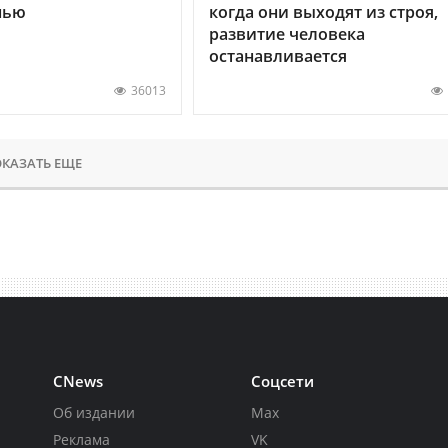
нью
когда они выходят из строя,
развитие человека
останавливается
36013
КАЗАТЬ ЕЩЕ
CNews
Соцсети
Об издании
Max
Реклама
VK