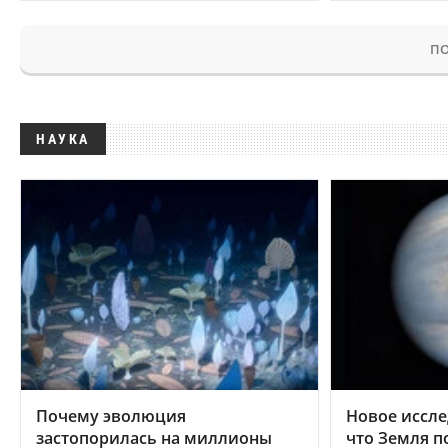
ПО
НАУКА
Почему эволюция
Новое иссле
застопорилась на миллионы
что Земля п