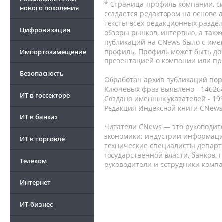
* Страница-профиль компании, сис
нового поколения
создается редактором на основе
тексты всех редакционных раздел
Цифровизация
обзоры рынков, интервью, а такж
публикаций на CNews было с име
профиль. Профиль может быть до
Импортозамещение
презентацией о компании или про
Безопасность
Обработан архив публикаций порт
Ключевых фраз выявлено - 146264
ИТ в госсекторе
Создано именных указателей - 19
Редакция Индексной книги CNews
ИТ в банках
Читатели CNews — это руководит
экономики: индустрии информаци
ИТ в торговле
технические специалисты депар
государственной власти, банков,
Телеком
руководители и сотрудники комп
Интернет
ИТ-бизнес