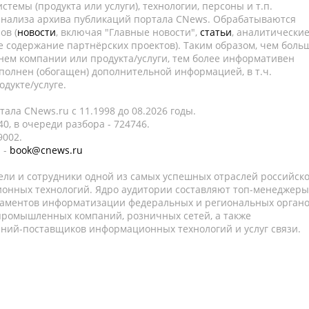
темы (продукта или услуги), технологии, персоны и т.п.
 анализа архива публикаций портала CNews. Обрабатываются
ов (
новости
, включая "Главные новости",
статьи
, аналитически
е содержание партнёрских проектов). Таким образом, чем боль
нем компании или продукта/услуги, тем более информативен
полнен (обогащен) дополнительной информацией, в т.ч.
дукте/услуге.
ала CNews.ru c 11.1998 до 08.2026 годы.
0, в очереди разбора - 724746.
9002.
 -
book@cnews.ru
ели и сотрудники одной из самых успешных отраслей российск
онных технологий. Ядро аудитории составляют топ-менеджеры
таментов информатизации федеральных и региональных орган
 промышленных компаний, розничных сетей, а также
аний-поставщиков информационных технологий и услуг связи.