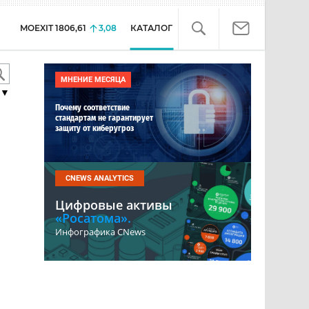
MOEXIT
1806,61
3,08
КАТАЛОГ
МНЕНИЕ МЕСЯЦА
▼
Почему соответствие
стандартам не гарантирует
защиту от киберугроз
CNEWS ANALYTICS
Цифровые активы
«Росатома».
Инфографика CNews