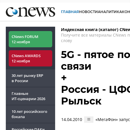
ГЛАВНАЯ
НОВОСТИ
АНАЛИТИКА
КО
Индексная книга (каталог) CNe
Получите все материалы CNews 
CNews FORUM
слову
12 ноября
5G - пятое 
CNews AWARDS
12 ноября
связи
+
30 лет рынку ERP
в России
Россия - ЦФО
Главные
Рыльск
ИТ-сценарии
2026
10 лет российского
бэкапа
14.04.2010
«МегаФон» запуст
Российские ПАКи