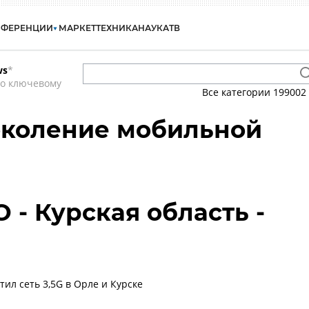
НФЕРЕНЦИИ
МАРКЕТ
ТЕХНИКА
НАУКА
ТВ
ws
*
по ключевому
Все категории
199002
поколение мобильной
 - Курская область -
ил сеть 3,5G в Орле и Курске