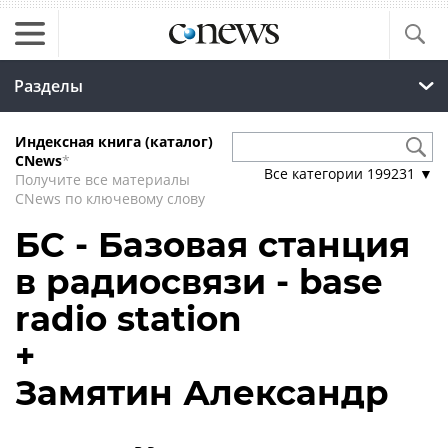
Разделы
Индексная книга (каталог)
CNews
*
Все категории
199231
▼
Получите все материалы
CNews по ключевому слову
БС - Базовая станция
в радиосвязи - base
radio station
+
Замятин Александр