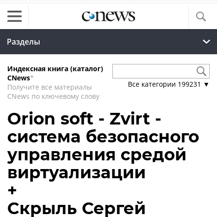
Разделы
Индексная книга (каталог)
CNews
*
Все категории
199231
▼
Получите все материалы
CNews по ключевому слову
Orion soft - Zvirt -
система безопасного
управления средой
виртуализации
+
Скрыль Сергей