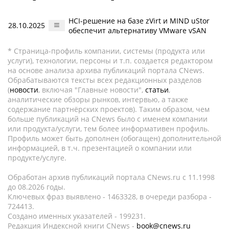
HCI-решение на базе zVirt и MIND uStor
28.10.2025
обеспечит альтернативу VMware vSAN
* Страница-профиль компании, системы (продукта или
услуги), технологии, персоны и т.п. создается редактором
на основе анализа архива публикаций портала CNews.
Обрабатываются тексты всех редакционных разделов
(
новости
, включая "Главные новости",
статьи
,
аналитические обзоры рынков, интервью, а также
содержание партнёрских проектов). Таким образом, чем
больше публикаций на CNews было с именем компании
или продукта/услуги, тем более информативен профиль.
Профиль может быть дополнен (обогащен) дополнительной
информацией, в т.ч. презентацией о компании или
продукте/услуге.
Обработан архив публикаций портала CNews.ru c 11.1998
до 08.2026 годы.
Ключевых фраз выявлено - 1463328, в очереди разбора -
724413.
Создано именных указателей - 199231.
Редакция Индексной книги CNews -
book@cnews.ru