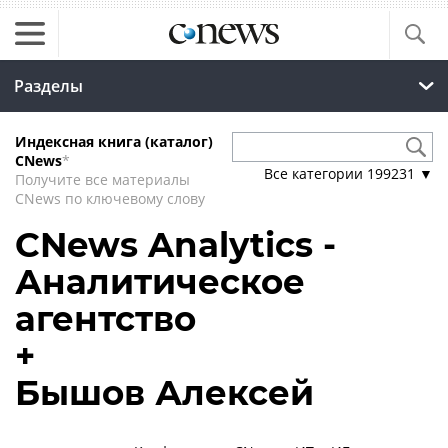
Разделы
Индексная книга (каталог)
CNews
*
Все категории
199231
▼
Получите все материалы
CNews по ключевому слову
CNews Analytics -
Аналитическое
агентство
+
Бышов Алексей