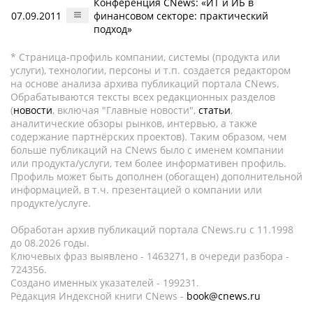
Конференция CNews: «ИТ и ИБ в
07.09.2011
финансовом секторе: практический
подход»
* Страница-профиль компании, системы (продукта или
услуги), технологии, персоны и т.п. создается редактором
на основе анализа архива публикаций портала CNews.
Обрабатываются тексты всех редакционных разделов
(
новости
, включая "Главные новости",
статьи
,
аналитические обзоры рынков, интервью, а также
содержание партнёрских проектов). Таким образом, чем
больше публикаций на CNews было с именем компании
или продукта/услуги, тем более информативен профиль.
Профиль может быть дополнен (обогащен) дополнительной
информацией, в т.ч. презентацией о компании или
продукте/услуге.
Обработан архив публикаций портала CNews.ru c 11.1998
до 08.2026 годы.
Ключевых фраз выявлено - 1463271, в очереди разбора -
724356.
Создано именных указателей - 199231.
Редакция Индексной книги CNews -
book@cnews.ru