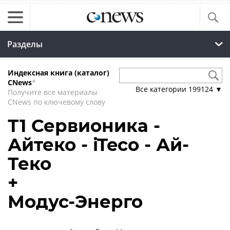
Разделы
Индексная книга (каталог)
CNews
*
Все категории
199124
▼
Получите все материалы
CNews по ключевому слову
Т1 Сервионика -
Айтеко - iTeco - Ай-
Теко
+
Модус-Энерго